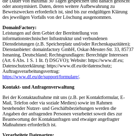
die Dauer von maximal 30 Tagen gespeichert und danach gelöscht
oder anonymisiert. Daten, deren weitere Aufbewahrung zu
Beweiszwecken erforderlich ist, sind bis zur endgültigen Klärung
des jeweiligen Vorfalls von der Löschung ausgenommen.
DomainFactory:
Leistungen auf dem Gebiet der Bereitstellung von
informationstechnischer Infrastruktur und verbundenen
Dienstleistungen (z.B. Speicherplatz und/oder Rechenkapazitäten);
Dienstanbieter: domainfactory GmbH, Oskar-Messter-Str. 33, 85737
Ismaning, Deutschland; Rechtsgrundlagen: Berechtigte Interessen
(Art. 6 Abs. 1 S. 1 lit. f) DSGVO); Website: https://www.df.eu;
Datenschutzerklärung: https://www.df.eu/de/datenschutz;
Auftragsverarbeitungsvertrag:
https://www.df.eu/de/support/formulare/
.
Kontakt- und Anfragenverwaltung
Bei der Kontaktaufnahme mit uns (z.B. per Kontaktformular, E-
Mail, Telefon oder via soziale Medien) sowie im Rahmen
bestehender Nutzer- und Geschäftsbeziehungen werden die
Angaben der anfragenden Personen verarbeitet soweit dies zur
Beantwortung der Kontaktanfragen und etwaiger angefragter
Maßnahmen erforderlich ist.
Verarbeitete Datenarten: