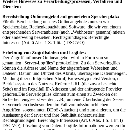
Weitere Hinweise zu Verarbeitungsprozessen, Verfahren und
Diensten:
Bereitstellung Onlineangebot auf gemietetem Speicherplatz:
Für die Bereitstellung unseres Onlineangebotes nutzen wir
Speicherplatz, Rechenkapazität und Software, die wir von einem
entsprechenden Serveranbieter (auch „Webhoster“ genannt) mieten
oder anderweitig beziehen; Rechtsgrundlagen: Berechtigte
Interessen (Art. 6 Abs. 1 S. 1 lit. f) DSGVO).
Erhebung von Zugriffsdaten und Logfiles:
Der Zugriff auf unser Onlineangebot wird in Form von so
genannten „Server-Logfiles“ protokolliert. Zu den Serverlogfiles
können die Adresse und Name der abgerufenen Webseiten und
Dateien, Datum und Uhrzeit des Abrufs, übertragene Datenmengen,
Meldung über erfolgreichen Abruf, Browsertyp nebst Version, das
Betriebssystem des Nutzers, Referrer URL (die zuvor besuchte
Seite) und im Regelfall IP-Adressen und der anfragende Provider
gehören.Die Serverlogfiles können zum einen zu Zwecken der
Sicherheit eingesetzt werden, z.B., um eine Überlastung der Server
zu vermeiden (insbesondere im Fall von missbräuchlichen
Angriffen, sogenannten DDoS-Attacken) und zum anderen, um die
Auslastung der Server und ihre Stabilität sicherzustellen;
Rechtsgrundlagen: Berechtigte Interessen (Art. 6 Abs. 1 S. 1 lit. f)
DSGVO); Löschung von Daten: Logfile-Informationen werden für