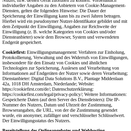
Nutzer, bzw. dessen Gerät zuordnen zu können. Vorbehaltlich
individueller Angaben zu den Anbietern von Cookie-Management-
Diensten, gelten die folgenden Hinweise: Die Dauer der
Speicherung der Einwilligung kann bis zu zwei Jahren betragen.
Hierbei wird ein pseudonymer Nutzer-Identifikator gebildet und mit
dem Zeitpunkt der Einwilligung, Angaben zur Reichweite der
Einwilligung (z. B. welche Kategorien von Cookies und/oder
Diensteanbieter) sowie dem Browser, System und verwendeten
Endgerät gespeichert.
Cookiefirst:
Einwilligungsmanagement: Verfahren zur Einholung,
Protokollierung, Verwaltung und des Widerrufs von Einwilligungen,
insbesondere für den Einsatz von Cookies und ähnlichen
Technologien zur Speicherung, Auslesen und Verarbeitung von
Informationen auf Endgeräten der Nutzer sowie deren Verarbeitung;
Dienstanbieter: Digital Data Solutions B.V., Plantage Middenlaan
42a, 1018 DH Amsterdam, Niederlande; Website:
https://cookiefirst.com/de/; Datenschutzerklärung:
https://cookiefirst.com/legal/privacy-policy/; Weitere Informationen:
Gespeicherte Daten (auf dem Server des Dienstleisters): Die IP-
Nummer des Nutzers, Datum und Uhrzeit der Zustimmung,
Browserangaben, die URL, von der die Zustimmung gesendet
wurde, ein anonymer, zufälliger und verschlüsselter Schlüsselwert.
Der Einwilligungsstatus des Nutzers.
Bereitstellung des Onlineangebotes und Webhosting