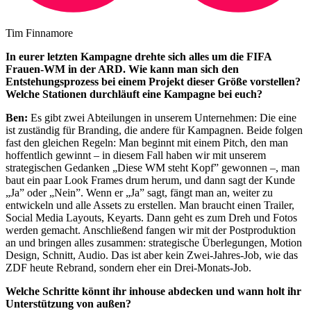
Tim Finnamore
In eurer letzten Kampagne drehte sich alles um die FIFA
Frauen-WM in der ARD. Wie kann man sich den
Entstehungsprozess bei einem Projekt dieser Größe vorstellen?
Welche Stationen durchläuft eine Kampagne bei euch?
Ben:
Es gibt zwei Abteilungen in unserem Unternehmen: Die eine
ist zuständig für Branding, die andere für Kampagnen. Beide folgen
fast den gleichen Regeln: Man beginnt mit einem Pitch, den man
hoffentlich gewinnt – in diesem Fall haben wir mit unserem
strategischen Gedanken „Diese WM steht Kopf” gewonnen –, man
baut ein paar Look Frames drum herum, und dann sagt der Kunde
„Ja” oder „Nein”. Wenn er „Ja” sagt, fängt man an, weiter zu
entwickeln und alle Assets zu erstellen. Man braucht einen Trailer,
Social Media Layouts, Keyarts. Dann geht es zum Dreh und Fotos
werden gemacht. Anschließend fangen wir mit der Postproduktion
an und bringen alles zusammen: strategische Überlegungen, Motion
Design, Schnitt, Audio. Das ist aber kein Zwei-Jahres-Job, wie das
ZDF heute Rebrand, sondern eher ein Drei-Monats-Job.
Welche Schritte könnt ihr inhouse abdecken und wann holt ihr
Unterstützung von außen?