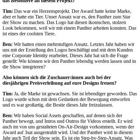
das Besondere an diesem Projekt?
Tim:
Das war ein Herzensprojekt. Der Award hatte keine Marke,
aber er hatte ein Tier. Unser Ansatz war es, den Panther zum Star
der Show zu machen. Das Logo hat diesen ikonischen, stolzen
Look bekommen, weil wir mit einem Panther arbeiten konnten. Das
ist eines der coolsten Tiere.
Ben:
Wir hatten einen mehrstufigen Ansatz. Letztes Jahr haben wir
uns mit der Erstellung des Logos beschäftigt und mit dem Kunden
eine Corporate Identity erarbeitet. Dieses Jahr hat sich die Frage
gestellt: Wie können wir den Panther lebendig werden lassen und in
die Show integrieren?
Also können sich die Zuschauer:innen auch bei der
diesjährigen Preisverleihung auf eure Designs freuen?
Tim:
Ja, die Marke ist gewachsen. Sie ist lebendiger geworden. Das
Logo wurde schon mit dem Gedanken der Bewegung entworfen
und es war großartig, die Bestie dieses Jahr freizulassen.
Ben:
Wir haben Social Assets geschaffen, auf denen sich der
Panther bewegt, und Intros und Outros für Videos erstellt. Er wird
auch im von uns gestalteten On-Air-Design vorkommen, wenn der
Award auf 3sat ausgestrahlt wird. Und der Panther wird in diesem
Jahr auch Teil der Show sein. Es ist ein Step-by-Step-Ansatz. Was