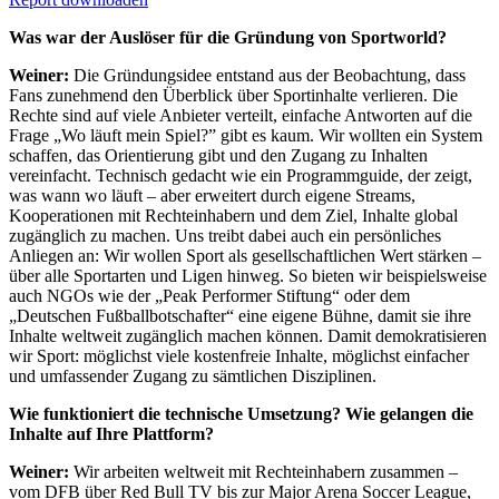
Was war der Auslöser für die Gründung von Sportworld?
Weiner:
Die Gründungsidee entstand aus der Beobachtung, dass
Fans zunehmend den Überblick über Sportinhalte verlieren. Die
Rechte sind auf viele Anbieter verteilt, einfache Antworten auf die
Frage „Wo läuft mein Spiel?” gibt es kaum. Wir wollten ein System
schaffen, das Orientierung gibt und den Zugang zu Inhalten
vereinfacht. Technisch gedacht wie ein Programmguide, der zeigt,
was wann wo läuft – aber erweitert durch eigene Streams,
Kooperationen mit Rechteinhabern und dem Ziel, Inhalte global
zugänglich zu machen. Uns treibt dabei auch ein persönliches
Anliegen an: Wir wollen Sport als gesellschaftlichen Wert stärken –
über alle Sportarten und Ligen hinweg. So bieten wir beispielsweise
auch NGOs wie der „Peak Performer Stiftung“ oder dem
„Deutschen Fußballbotschafter“ eine eigene Bühne, damit sie ihre
Inhalte weltweit zugänglich machen können. Damit demokratisieren
wir Sport: möglichst viele kostenfreie Inhalte, möglichst einfacher
und umfassender Zugang zu sämtlichen Disziplinen.
Wie funktioniert die technische Umsetzung? Wie gelangen die
Inhalte auf Ihre Plattform?
Weiner:
Wir arbeiten weltweit mit Rechteinhabern zusammen –
vom DFB über Red Bull TV bis zur Major Arena Soccer League,