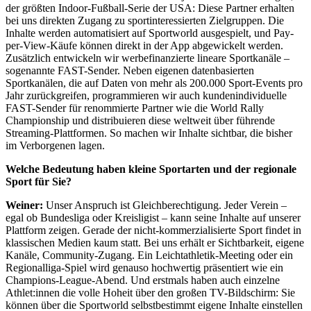
der größten Indoor-Fußball-Serie der USA: Diese Partner erhalten
bei uns direkten Zugang zu sportinteressierten Zielgruppen. Die
Inhalte werden automatisiert auf Sportworld ausgespielt, und Pay-
per-View-Käufe können direkt in der App abgewickelt werden.
Zusätzlich entwickeln wir werbefinanzierte lineare Sportkanäle –
sogenannte FAST-Sender. Neben eigenen datenbasierten
Sportkanälen, die auf Daten von mehr als 200.000 Sport-Events pro
Jahr zurückgreifen, programmieren wir auch kundenindividuelle
FAST-Sender für renommierte Partner wie die World Rally
Championship und distribuieren diese weltweit über führende
Streaming-Plattformen. So machen wir Inhalte sichtbar, die bisher
im Verborgenen lagen.
Welche Bedeutung haben kleine Sportarten und der regionale
Sport für Sie?
Weiner:
Unser Anspruch ist Gleichberechtigung. Jeder Verein –
egal ob Bundesliga oder Kreisligist – kann seine Inhalte auf unserer
Plattform zeigen. Gerade der nicht-kommerzialisierte Sport findet in
klassischen Medien kaum statt. Bei uns erhält er Sichtbarkeit, eigene
Kanäle, Community-Zugang. Ein Leichtathletik-Meeting oder ein
Regionalliga-Spiel wird genauso hochwertig präsentiert wie ein
Champions-League-Abend. Und erstmals haben auch einzelne
Athlet:innen die volle Hoheit über den großen TV-Bildschirm: Sie
können über die Sportworld selbstbestimmt eigene Inhalte einstellen