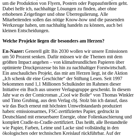
um die Produktion von Flyern, Postern oder Pappaufstellern geht.
Dabei helfe ich, nachhaltige Lösungen zu finden, aber ohne
erhobenen Zeigefinger und ohne Überregulierung. Alle
Mitarbeitenden sollen das nötige Know-how und die passenden
Werkzeuge haben, um nachhaltig handeln zu können, auch bei
kleinen Entscheidungen.
Welche Projekte liegen dir besonders am Herzen?
En-Nazer:
Generell gilt: Bis 2030 wollen wir unsere Emissionen
um 50 Prozent senken. Dafür müssen wir die Themen mit dem
größten Impact angehen – von klimafreundlichen Papieren über
optimierte Druckprozesse bis hin zu nachhaltiger Forstwirtschaft.
Ein anschauliches Projekt, das mir am Herzen liegt, ist die Aktion
„Ich schenk dir eine Geschichte“ der Stiftung Lesen. Seit 1997
bekommen rund 1,1 Millionen Schulkinder im Rahmen dieser
Initiative ein Buch aus unserer Verlagsgruppe geschenkt. In diesem
Jahr war es der Comicroman „Cool wie Bolle“ von Thomas Winkler
und Timo Grubing, aus dem Verlag cbj. Stolz bin ich darauf, dass
wir das Buch erneut mit höchsten Umweltstandards produziert
haben: emissionsarmes, FSC-zertifiziertes Papier, gedruckt in
Deutschland mit erneuerbarer Energie, ohne Folienkaschierung und
komplett Cradle-to-Cradle-zertifiziert. Das heißt, alle Bestandteile
wie Papier, Farben, Leime und Lacke sind vollständig in den
ökologischen oder technischen Kreislauf rückführbar. Auf der