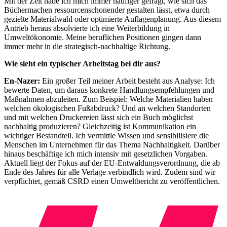
Mit der Zeit habe ich mich immer häufiger gefragt, wie sich das
Büchermachen ressourcenschonender gestalten lässt, etwa durch
gezielte Materialwahl oder optimierte Auflagenplanung. Aus diesem
Antrieb heraus absolvierte ich eine Weiterbildung in
Umweltökonomie. Meine beruflichen Positionen gingen dann
immer mehr in die strategisch-nachhaltige Richtung.
Wie sieht ein typischer Arbeitstag bei dir aus?
En-Nazer:
Ein großer Teil meiner Arbeit besteht aus Analyse: Ich
bewerte Daten, um daraus konkrete Handlungsempfehlungen und
Maßnahmen abzuleiten. Zum Beispiel: Welche Materialien haben
welchen ökologischen Fußabdruck? Und an welchen Standorten
und mit welchen Druckereien lässt sich ein Buch möglichst
nachhaltig produzieren? Gleichzeitig ist Kommunikation ein
wichtiger Bestandteil. Ich vermittle Wissen und sensibilisiere die
Menschen im Unternehmen für das Thema Nachhaltigkeit. Darüber
hinaus beschäftige ich mich intensiv mit gesetzlichen Vorgaben.
Aktuell liegt der Fokus auf der EU-Entwaldungsverordnung, die ab
Ende des Jahres für alle Verlage verbindlich wird. Zudem sind wir
verpflichtet, gemäß CSRD einen Umweltbericht zu veröffentlichen.