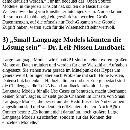
demokratisiert werden.” Für ihn bedeutet das: Open Source
Modelle, in die jede:r Einsicht hat, sollten die Basis für die
Weiterentwicklung von künstlicher Intelligenz sein. Nur so könne
Ressourcen-Unabhängigkeit gewährleistet werden. Große
Datenmengen, auf die oftmals nur Tech-Giganten wie Google
Zugriff haben, wären auch für die Wissenschaft sehr wertvoll.
3) „Small Language Models könnten die
Lösung sein” – Dr. Leif-Nissen Lundbaek
Large Language Models wie ChatGPT sind mit einer extrem großen
Menge an Daten trainiert und werden für eine Vielzahl an Aufgaben
eingesetzt. Sie stehen zwar gerade im Mittelpunkt des Hypes um
generative KI, bringen aber auch Probleme mit sich: Hohe Kosten,
Datenschutzbedenken, Halluzinationen und der Energiebedarf sind
die Challenges, die Leif-Nissen Lundbaek aufzählt. „Large
Language Models für alle Use Cases zu benutzen, macht überhaupt
keinen Sinn”, sagt er. Er sieht große Chancen im Einsatz von Small
Language Models, die besser auf die Bedürfnisse der Nutzer:innen
abgestimmt sind und so deutlich effizienter arbeiten. Auch Björn
Ommer betont: „Es kommt nicht darauf an, noch größere Large
Language Models zu schaffen, sondern auf das Können der
einzelnen Modelle.”