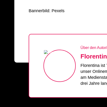
Bannerbild: Pexels
Über den Autor/
Florenti
Florentina is
unser Onlinem
am Medienstand
drei Jahre la