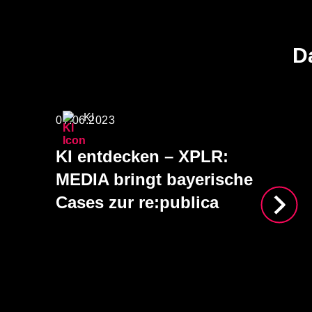
D
KI
07.06.2023
KI entdecken – XPLR:
MEDIA bringt bayerische
Cases zur re:publica