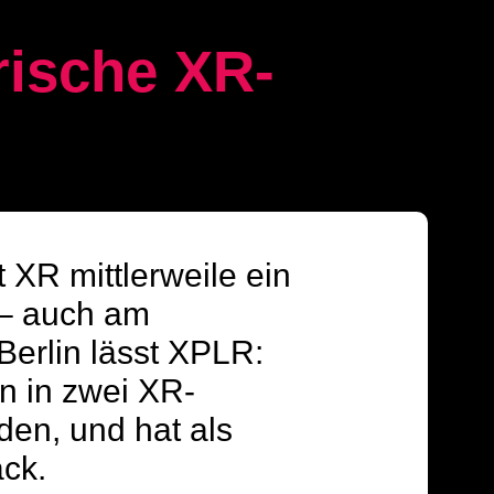
rische XR-
 XR mittlerweile ein
n – auch am
 Berlin lässt XPLR:
n in zwei XR-
en, und hat als
äck.