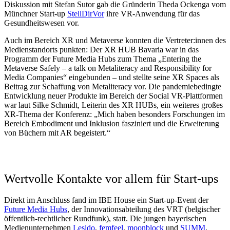
Diskussion mit Stefan Sutor gab die Gründerin Theda Ockenga vom
Münchner Start-up
StellDirVor
ihre VR-Anwendung für das
Gesundheitswesen vor.
Auch im Bereich XR und Metaverse konnten die Vertreter:innen des
Medienstandorts punkten: Der XR HUB Bavaria war in das
Programm der Future Media Hubs zum Thema „Entering the
Metaverse Safely – a talk on Metaliteracy and Responsibility for
Media Companies“ eingebunden – und stellte seine XR Spaces als
Beitrag zur Schaffung von Metaliteracy vor. Die pandemiebedingte
Entwicklung neuer Produkte im Bereich der Social VR-Plattformen
war laut Silke Schmidt, Leiterin des XR HUBs, ein weiteres großes
XR-Thema der Konferenz: „Mich haben besonders Forschungen im
Bereich Embodiment und Inklusion fasziniert und die Erweiterung
von Büchern mit AR begeistert.“
Wertvolle Kontakte vor allem für Start-ups
Direkt im Anschluss fand im IBE House ein Start-up-Event der
Future Media Hubs
, der Innovationsabteilung des VRT (belgischer
öffentlich-rechtlicher Rundfunk), statt.
Die jungen bayerischen
Medienunternehmen
Lesido
,
femfeel
,
moonblock
und
SUMM
,