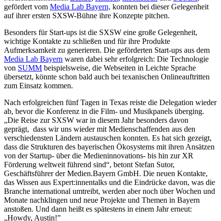
gefördert vom
Media Lab Bayern,
konnten bei dieser Gelegenheit
auf ihrer ersten SXSW-Bühne ihre Konzepte pitchen.
Besonders für Start-ups ist die SXSW eine große Gelegenheit,
wichtige Kontakte zu schließen und für ihre Produkte
Aufmerksamkeit zu generieren. Die geförderten Start-ups aus dem
Media Lab Bayern
waren dabei sehr erfolgreich: Die Technologie
von
SUMM
beispielsweise, die Webseiten in Leichte Sprache
übersetzt, könnte schon bald auch bei texanischen Onlineauftritten
zum Einsatz kommen.
Nach erfolgreichen fünf Tagen in Texas reiste die Delegation wieder
ab, bevor die Konferenz in die Film- und Musikpanels überging.
„Die Reise zur SXSW war in diesem Jahr besonders davon
geprägt, dass wir uns wieder mit Medienschaffenden aus den
verschiedensten Ländern austauschen konnten. Es hat sich gezeigt,
dass die Strukturen des bayerischen Ökosystems mit ihren Ansätzen
von der Startup- über die Medieninnovations- bis hin zur XR
Förderung weltweit führend sind“, betont Stefan Sutor,
Geschäftsführer der Medien.Bayern GmbH. Die neuen Kontakte,
das Wissen aus Expert:innentalks und die Eindrücke davon, was die
Branche international umtreibt, werden aber noch über Wochen und
Monate nachklingen und neue Projekte und Themen in Bayern
anstoßen. Und dann heißt es spätestens in einem Jahr erneut:
„Howdy, Austin!”