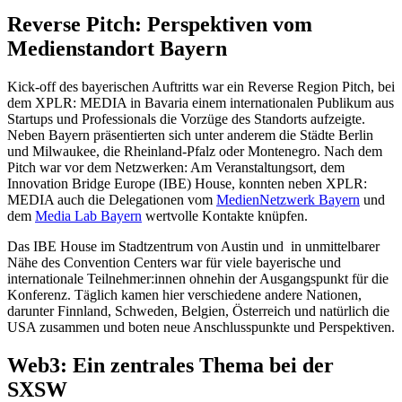
Reverse Pitch: Perspektiven vom
Medienstandort Bayern
Kick-off des bayerischen Auftritts war ein R
everse Region Pitch, bei
dem XPLR: MEDIA in Bavaria einem internationalen Publikum aus
Startups und Professionals die Vorzüge des Standorts aufzeigte.
Neben Bayern präsentierten sich unter anderem die Städte Berlin
und Milwaukee, die Rheinland-Pfalz oder Montenegro. Nach dem
Pitch war vor dem Netzwerken: Am Veranstaltungsort, dem
Innovation Bridge Europe (IBE) House, konnten neben XPLR:
MEDIA auch die Delegationen vom
MedienNetzwerk Bayern
und
dem
Media Lab Bayern
wertvolle Kontakte knüpfen.
Das IBE House im Stadtzentrum von Austin und in unmittelbarer
Nähe des Convention Centers war für viele bayerische und
internationale Teilnehmer:innen ohnehin der Ausgangspunkt für die
Konferenz. Täglich kamen hier verschiedene andere Nationen,
darunter Finnland, Schweden, Belgien, Österreich und natürlich die
USA zusammen und boten neue Anschlusspunkte und Perspektiven.
Web3: Ein zentrales Thema bei der
SXSW