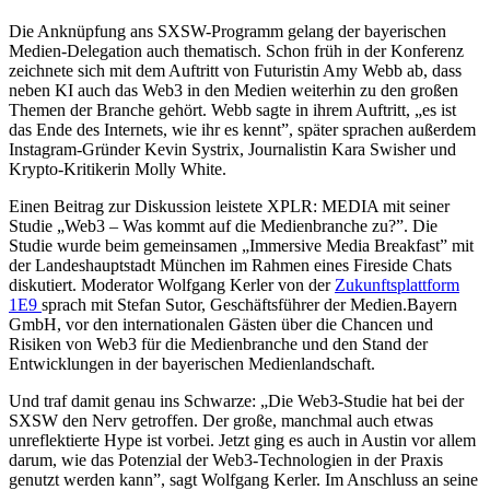
Die Anknüpfung ans SXSW-Programm gelang der bayerischen
Medien-Delegation auch thematisch. Schon früh in der Konferenz
zeichnete sich mit dem Auftritt von Futuristin Amy Webb ab, dass
neben KI auch das Web3 in den Medien weiterhin zu den großen
Themen der Branche gehört. Webb sagte in ihrem Auftritt, „es ist
das Ende des Internets, wie ihr es kennt”, später sprachen außerdem
Instagram-Gründer Kevin Systrix, Journalistin Kara Swisher und
Krypto-Kritikerin Molly White.
Einen Beitrag zur Diskussion leistete XPLR: MEDIA mit seiner
Studie „Web3 – Was kommt auf die Medienbranche zu?”. Die
Studie wurde beim gemeinsamen „Immersive Media Breakfast” mit
der Landeshauptstadt München im Rahmen eines Fireside Chats
diskutiert. Moderator Wolfgang Kerler von der
Zukunftsplattform
1E9
sprach mit Stefan Sutor, Geschäftsführer der Medien.Bayern
GmbH, vor den internationalen Gästen über die Chancen und
Risiken von Web3 für die Medienbranche und den Stand der
Entwicklungen in der bayerischen Medienlandschaft.
Und traf damit genau ins Schwarze: „Die Web3-Studie hat bei der
SXSW den Nerv getroffen. Der große, manchmal auch etwas
unreflektierte Hype ist vorbei. Jetzt ging es auch in Austin vor allem
darum, wie das Potenzial der Web3-Technologien in der Praxis
genutzt werden kann”, sagt Wolfgang Kerler. Im Anschluss an seine