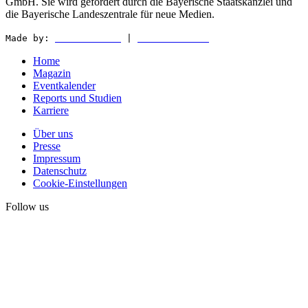
GmbH. Sie wird gefördert durch die Bayerische Staatskanzlei und
die Bayerische Landeszentrale für neue Medien.
Made by:
WEDER & NØCH
|
MATTER & LØUT
Home
Magazin
Eventkalender
Reports und Studien
Karriere
Über uns
Presse
Impressum
Datenschutz
Cookie-Einstellungen
Follow us