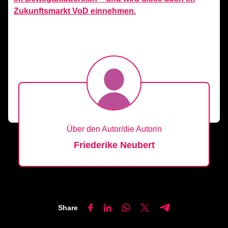
Zukunftsmarkt VoD einnehmen.
Über den Autor/die Autorin
Friederike Neubert
Share