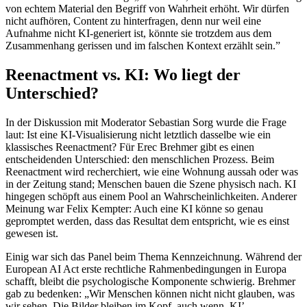
von echtem Material den Begriff von Wahrheit erhöht. Wir dürfen
nicht aufhören, Content zu hinterfragen, denn nur weil eine
Aufnahme nicht KI-generiert ist, könnte sie trotzdem aus dem
Zusammenhang gerissen und im falschen Kontext erzählt sein.”
Reenactment vs. KI: Wo liegt der
Unterschied?
In der Diskussion mit Moderator Sebastian Sorg wurde die Frage
laut: Ist eine KI-Visualisierung nicht letztlich dasselbe wie ein
klassisches Reenactment? Für Erec Brehmer gibt es einen
entscheidenden Unterschied: den menschlichen Prozess. Beim
Reenactment wird recherchiert, wie eine Wohnung aussah oder was
in der Zeitung stand; Menschen bauen die Szene physisch nach. KI
hingegen schöpft aus einem Pool an Wahrscheinlichkeiten. Anderer
Meinung war Felix Kempter: Auch eine KI könne so genau
gepromptet werden, dass das Resultat dem entspricht, wie es einst
gewesen ist.
Einig war sich das Panel beim Thema Kennzeichnung. Während der
European AI Act erste rechtliche Rahmenbedingungen in Europa
schafft, bleibt die psychologische Komponente schwierig. Brehmer
gab zu bedenken: „Wir Menschen können nicht nicht glauben, was
wir sehen. Die Bilder bleiben im Kopf, auch wenn ,KI’