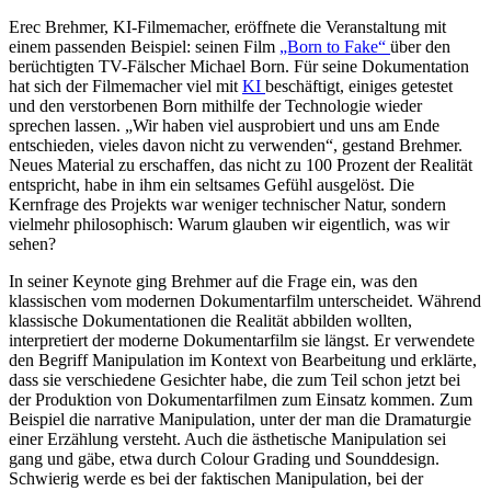
Erec Brehmer, KI-Filmemacher, eröffnete die Veranstaltung mit
einem passenden Beispiel: seinen Film
„Born to Fake“
über den
berüchtigten TV-Fälscher Michael Born. Für seine Dokumentation
hat sich der Filmemacher viel mit
KI
beschäftigt, einiges getestet
und den verstorbenen Born mithilfe der Technologie wieder
sprechen lassen. „Wir haben viel ausprobiert und uns am Ende
entschieden, vieles davon nicht zu verwenden“, gestand Brehmer.
Neues Material zu erschaffen, das nicht zu 100 Prozent der Realität
entspricht, habe in ihm ein seltsames Gefühl ausgelöst. Die
Kernfrage des Projekts war weniger technischer Natur, sondern
vielmehr philosophisch: Warum glauben wir eigentlich, was wir
sehen?
In seiner Keynote ging Brehmer auf die Frage ein, was den
klassischen vom modernen Dokumentarfilm unterscheidet. Während
klassische Dokumentationen die Realität abbilden wollten,
interpretiert der moderne Dokumentarfilm sie längst. Er verwendete
den Begriff Manipulation im Kontext von Bearbeitung und erklärte,
dass sie verschiedene Gesichter habe, die zum Teil schon jetzt bei
der Produktion von Dokumentarfilmen zum Einsatz kommen. Zum
Beispiel die narrative Manipulation, unter der man die Dramaturgie
einer Erzählung versteht. Auch die ästhetische Manipulation sei
gang und gäbe, etwa durch Colour Grading und Sounddesign.
Schwierig werde es bei der faktischen Manipulation, bei der