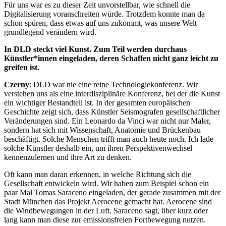
Für uns war es zu dieser Zeit unvorstellbar, wie schnell die
Digitalisierung voranschreiten würde. Trotzdem konnte man da
schon spüren, dass etwas auf uns zukommt, was unsere Welt
grundlegend verändern wird.
In DLD steckt viel Kunst. Zum Teil werden durchaus
Künstler*innen eingeladen, deren Schaffen nicht ganz leicht zu
greifen ist.
Czerny
: DLD war nie eine reine Technologiekonferenz. Wir
verstehen uns als eine interdisziplinäre Konferenz, bei der die Kunst
ein wichtiger Bestandteil ist. In der gesamten europäischen
Geschichte zeigt sich, dass Künstler Seismografen gesellschaftlicher
Veränderungen sind. Ein Leonardo da Vinci war nicht nur Maler,
sondern hat sich mit Wissenschaft, Anatomie und Brückenbau
beschäftigt. Solche Menschen trifft man auch heute noch. Ich lade
solche Künstler deshalb ein, um ihren Perspektivenwechsel
kennenzulernen und ihre Art zu denken.
Oft kann man daran erkennen, in welche Richtung sich die
Gesellschaft entwickeln wird. Wir haben zum Beispiel schon ein
paar Mal Tomas Saraceno eingeladen, der gerade zusammen mit der
Stadt München das Projekt Aerocene gemacht hat. Aerocene sind
die Windbewegungen in der Luft. Saraceno sagt, über kurz oder
lang kann man diese zur emissionsfreien Fortbewegung nutzen.