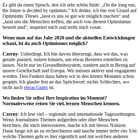
Es gibt da einen Spruch, den ich sehr schön finde: „On the long run,
the future is decided by optimists.“ Ich denke, ich bin von Grund auf
Optimistin. Dieses „lasst es uns so gut wie möglich machen“ und
„lasst uns die Menschen treffen, die auch von diesem Optimismus
beseelt sind“, inspiriert mich und treibt mich voran.
Wenn man auf das Jahr 2020 und die aktuellen Entwicklungen
schaut, ist da auch Optimismus möglich
?
Czerny
: Unbedingt. Ich bin davon überzeugt, dass wir das, was
gerade passiert, nutzen können, um etwas Besseres entstehen zu
lassen. Nicht nur im Gesundheitssystem, sondern auch in Bezug auf
unsere Gesellschaft und Europa. Wir müssen aktiver und engagierter
werden. Den Funken dazu haben wir in den letzten Monaten schon
gespürt. Ich glaube fest an das Sprichwort: nichts Schlechtes, wo
nicht auch
etwas Gutes
ist.
Wo finden Sie selbst Ihre Inspiration im Moment?
Normalerweise reisen Sie viel, lernen Menschen kennen.
Czerny
: Ich lese viel – regionale und internationale Tageszeitungen.
Wenn Journalisten Themen aufgreifen oder über Menschen
berichten, die mich interessieren, mache ich mir hierzu Notizen.
Dann fange ich an zu recherchieren und tauche immer tiefer ein: Um
welche Themen geht es hier eigentlich und mit welchen anderen