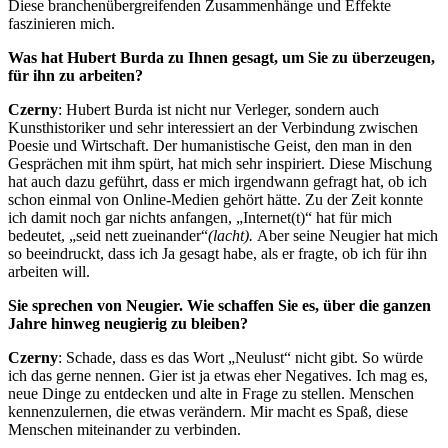
Diese branchenübergreifenden Zusammenhänge und Effekte
faszinieren mich.
Was hat Hubert Burda zu Ihnen gesagt, um Sie zu überzeugen,
für ihn zu arbeiten
?
Czerny
: Hubert Burda ist nicht nur Verleger, sondern auch
Kunsthistoriker und sehr interessiert an der Verbindung zwischen
Poesie und Wirtschaft. Der humanistische Geist, den man in den
Gesprächen mit ihm spürt, hat mich sehr inspiriert. Diese Mischung
hat auch dazu geführt, dass er mich irgendwann gefragt hat, ob ich
schon einmal von Online-Medien gehört hätte. Zu der Zeit konnte
ich damit noch gar nichts anfangen, „Internet(t)“ hat für mich
bedeutet, „seid nett zueinander“
(lacht).
Aber seine Neugier hat mich
so beeindruckt, dass ich Ja gesagt habe, als er fragte, ob ich für ihn
arbeiten will.
Sie sprechen von Neugier. Wie schaffen Sie es, über die ganzen
Jahre hinweg neugierig zu bleiben?
Czerny
: Schade, dass es das Wort „Neulust“ nicht gibt. So würde
ich das gerne nennen. Gier ist ja etwas eher Negatives. Ich mag es,
neue Dinge zu entdecken und alte in Frage zu stellen. Menschen
kennenzulernen, die etwas verändern. Mir macht es Spaß, diese
Menschen miteinander zu verbinden.