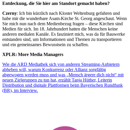
Entdeckung, die Sie hier am Standort gemacht haben?
Czerny
: Ich bin kürzlich nach Kloster Weltenburg gefahren und
habe mir die wunderbare Asam-Kirche St. Georg angeschaut. Wenn
Sie mich nun nach dem Medienbezug fragen – diese Kirchen sind
Medien für sich. Im 18. Jahrhundert hatten die Menschen keine
anderen medialen Kanäle. Es fasziniert mich, was da für Bauwerke
entstanden sind, um Informationen und Themen zu transportieren
und ein gemeinsames Bewusstsein zu schaffen.
XPLR: More Media Managers
Wie die ARD Mediathek sich von anderen Streaming-Anbietern
abheben will, warum Konkurrenz oder Allianz sorgfältig
abgewogen werden muss und was „Mensch ärgere dich nicht“ mit
neuen Zielgruppen zu tun hat, erzählt Tanja Hüther, Leiterin
Distribution und digitale Plattformen beim Bayerischen Rundfunk
(BR), im Interview.